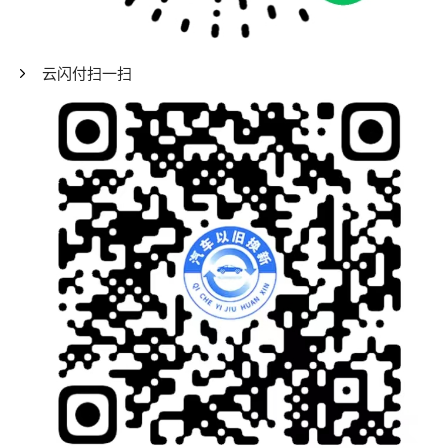
云闪付扫一扫